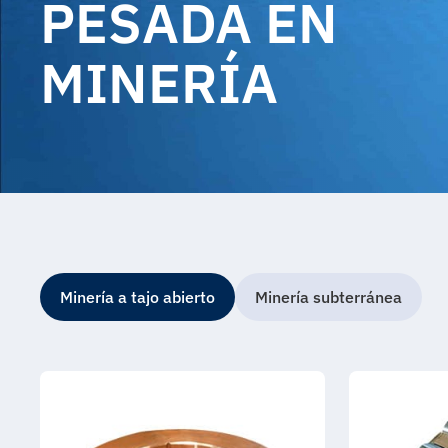
PESADA EN
MINERÍA
Minería a tajo abierto
Minería subterránea