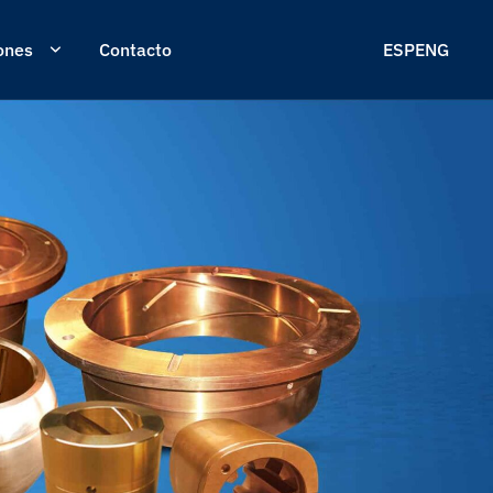
ones
Contacto
ESP
ENG